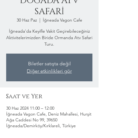
DOĞADA ATV
SAFARİ
30 Haz Paz
  |  
İğneada Vagon Cafe
İğneada'da Keyifle Vakit Geçirebileceğiniz
Aktivitelerimizden Biride Ormanda Atv Safari
Turu.
Biletler satışta değil
Diğer etkinlikleri gör
Saat ve Yer
30 Haz 2024 11:00 – 12:00
İğneada Vagon Cafe, Deniz Mahallesi, Hurşit
Ağa Caddesi No 99, 39650
İğneada/Demirköy/Kırklareli, Türkiye