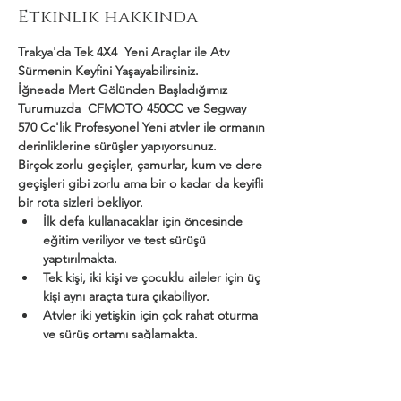
Etkinlik hakkında
Trakya'da Tek 4X4  Yeni Araçlar ile Atv 
Sürmenin Keyfini Yaşayabilirsiniz.
İğneada Mert Gölünden Başladığımız 
Turumuzda  CFMOTO 450CC ve Segway 
570 Cc'lik Profesyonel Yeni atvler ile ormanın 
derinliklerine sürüşler yapıyorsunuz.
Birçok zorlu geçişler, çamurlar, kum ve dere 
geçişleri gibi zorlu ama bir o kadar da keyifli 
bir rota sizleri bekliyor.
İlk defa kullanacaklar için öncesinde 
eğitim veriliyor ve test sürüşü 
yaptırılmakta.
Tek kişi, iki kişi ve çocuklu aileler için üç 
kişi aynı araçta tura çıkabiliyor.
Atvler iki yetişkin için çok rahat oturma 
ve sürüş ortamı sağlamakta.
Daha Fazla Göster