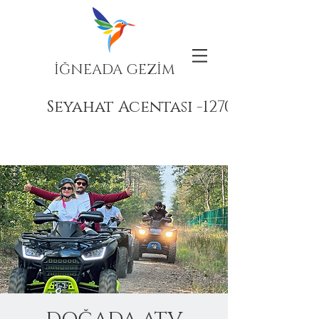
İĞNEADA GEZİM
Seyahat Acentası -12708