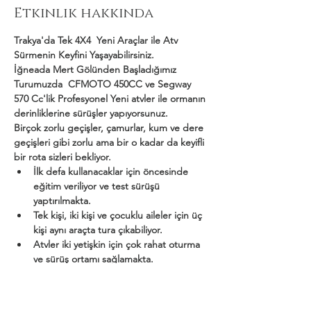
Etkinlik hakkında
Trakya'da Tek 4X4  Yeni Araçlar ile Atv 
Sürmenin Keyfini Yaşayabilirsiniz.
İğneada Mert Gölünden Başladığımız 
Turumuzda  CFMOTO 450CC ve Segway 
570 Cc'lik Profesyonel Yeni atvler ile ormanın 
derinliklerine sürüşler yapıyorsunuz.
Birçok zorlu geçişler, çamurlar, kum ve dere 
geçişleri gibi zorlu ama bir o kadar da keyifli 
bir rota sizleri bekliyor.
İlk defa kullanacaklar için öncesinde 
eğitim veriliyor ve test sürüşü 
yaptırılmakta.
Tek kişi, iki kişi ve çocuklu aileler için üç 
kişi aynı araçta tura çıkabiliyor.
Atvler iki yetişkin için çok rahat oturma 
ve sürüş ortamı sağlamakta.
Daha Fazla Göster