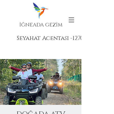
İĞNEADA GEZİM
Seyahat Acentası -12708