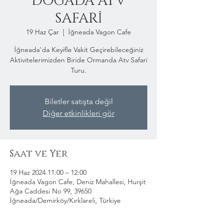
DOĞADA ATV
SAFARİ
19 Haz Çar
  |  
İğneada Vagon Cafe
İğneada'da Keyifle Vakit Geçirebileceğiniz
Aktivitelerimizden Biride Ormanda Atv Safari
Turu.
Biletler satışta değil
Diğer etkinlikleri gör
Saat ve Yer
19 Haz 2024 11:00 – 12:00
İğneada Vagon Cafe, Deniz Mahallesi, Hurşit
Ağa Caddesi No 99, 39650
İğneada/Demirköy/Kırklareli, Türkiye