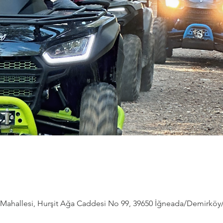
ahallesi, Hurşit Ağa Caddesi No 99, 39650 İğneada/Demirköy/Kı