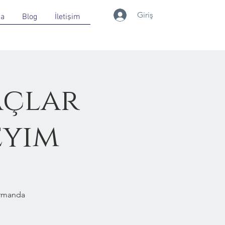
Giriş
da
Blog
İletişim
açlar
eyim
Ormanda