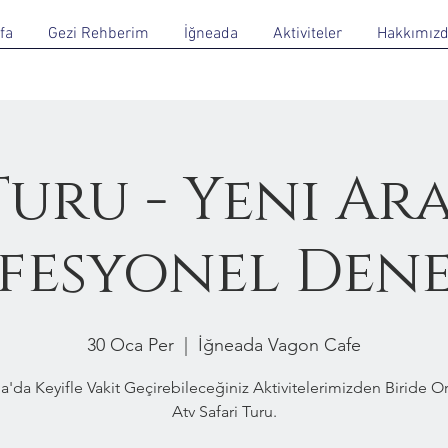
fa
Gezi Rehberim
İğneada
Aktiviteler
Hakkımız
Turu - Yeni Ar
fesyonel Den
30 Oca Per
  |  
İğneada Vagon Cafe
a'da Keyifle Vakit Geçirebileceğiniz Aktivitelerimizden Biride 
Atv Safari Turu.