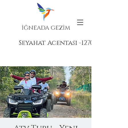
İĞNEADA GEZİM
Seyahat Acentası -12708