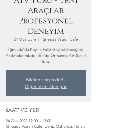
Atv Turu - Yeni
Araçlar
Profesyonel
Deneyim
24 Oca Cum
  |  
İğneada Vagon Cafe
İğneada'da Keyifle Vakit Geçirebileceğiniz
Aktivitelerimizden Biride Ormanda Atv Safari
Turu.
Biletler satışta değil
Diğer etkinlikleri gör
Saat ve Yer
24 Oca 2025 12:00 – 13:00
İğneada Vagon Cafe, Deniz Mahallesi, Hurşit