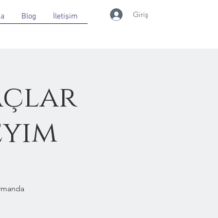
Giriş
da
Blog
İletişim
açlar
eyim
Ormanda