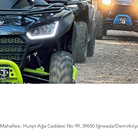
ahallesi, Hurşit Ağa Caddesi No 99, 39650 İğneada/Demirköy/Kı