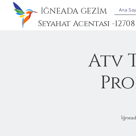
İĞNEADA GEZİM
Ana Say
Seyahat Acentası -12708
Atv 
Pro
İğnead