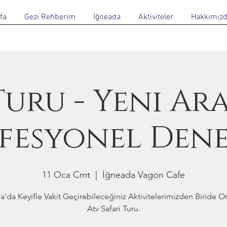
fa
Gezi Rehberim
İğneada
Aktiviteler
Hakkımız
Turu - Yeni Ar
fesyonel Den
11 Oca Cmt
  |  
İğneada Vagon Cafe
a'da Keyifle Vakit Geçirebileceğiniz Aktivitelerimizden Biride 
Atv Safari Turu.