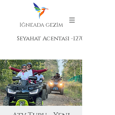
İĞNEADA GEZİM
Seyahat Acentası -12708