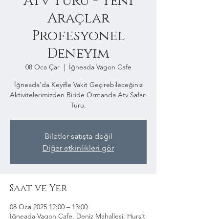
Atv Turu - Yeni
Araçlar
Profesyonel
Deneyim
08 Oca Çar
  |  
İğneada Vagon Cafe
İğneada'da Keyifle Vakit Geçirebileceğiniz
Aktivitelerimizden Biride Ormanda Atv Safari
Turu.
Biletler satışta değil
Diğer etkinlikleri gör
Saat ve Yer
08 Oca 2025 12:00 – 13:00
İğneada Vagon Cafe, Deniz Mahallesi, Hurşit