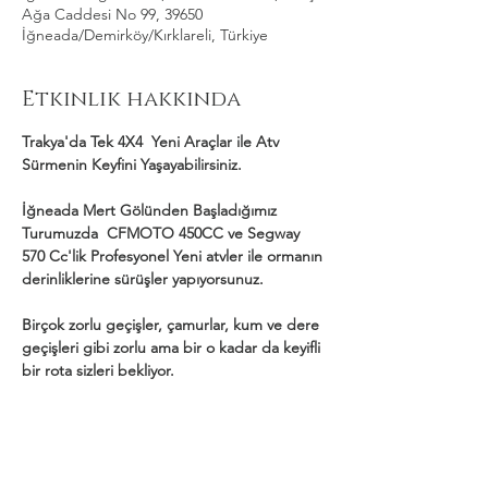
Ağa Caddesi No 99, 39650
İğneada/Demirköy/Kırklareli, Türkiye
Etkinlik hakkında
Trakya'da Tek 4X4  Yeni Araçlar ile Atv 
Sürmenin Keyfini Yaşayabilirsiniz.
İğneada Mert Gölünden Başladığımız 
Turumuzda  CFMOTO 450CC ve Segway 
570 Cc'lik Profesyonel Yeni atvler ile ormanın 
derinliklerine sürüşler yapıyorsunuz.
Birçok zorlu geçişler, çamurlar, kum ve dere 
geçişleri gibi zorlu ama bir o kadar da keyifli 
bir rota sizleri bekliyor.
Daha Fazla Göster