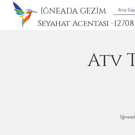
İĞNEADA GEZİM
Ana Say
Seyahat Acentası -12708
Atv 
İğnead