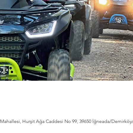
ahallesi, Hurşit Ağa Caddesi No 99, 39650 İğneada/Demirköy/Kı