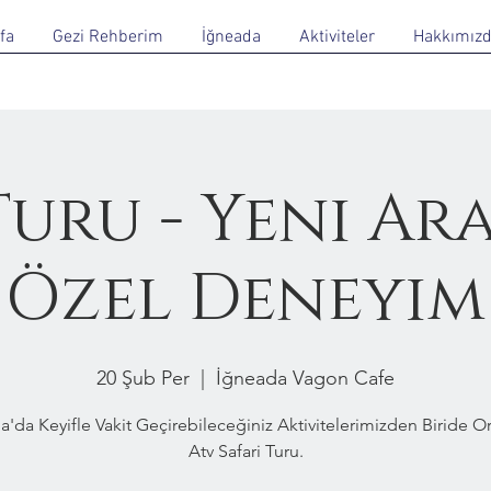
fa
Gezi Rehberim
İğneada
Aktiviteler
Hakkımız
Turu - Yeni Ar
Özel Deneyim
20 Şub Per
  |  
İğneada Vagon Cafe
a'da Keyifle Vakit Geçirebileceğiniz Aktivitelerimizden Biride 
Atv Safari Turu.