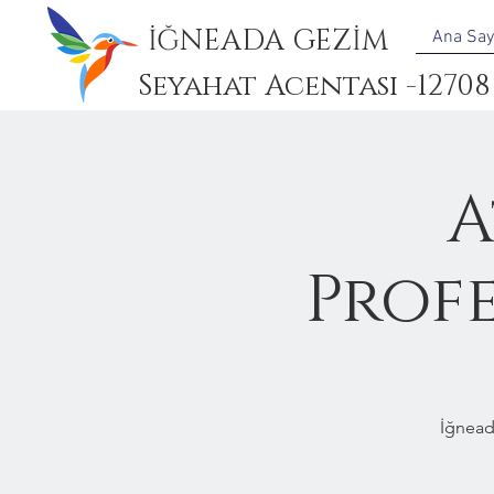
İĞNEADA GEZİM
Ana Say
Seyahat Acentası -12708
A
Prof
İğnead