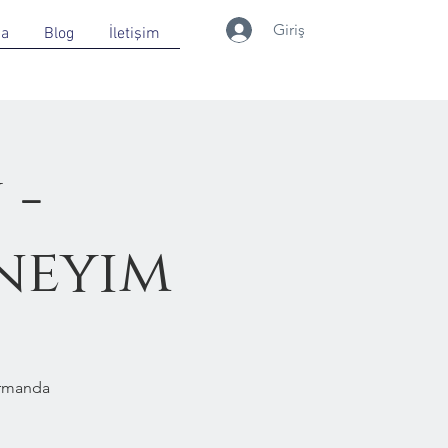
Giriş
da
Blog
İletişim
 -
neyim
Ormanda