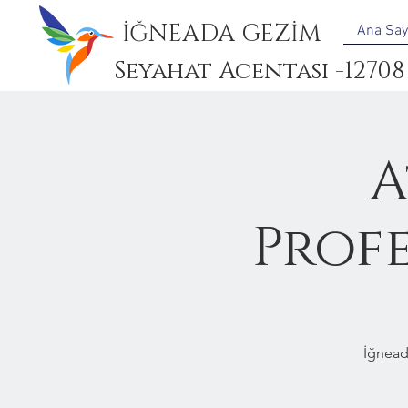
İĞNEADA GEZİM
Ana Say
Seyahat Acentası -12708
A
Prof
İğnead