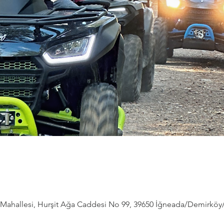
ahallesi, Hurşit Ağa Caddesi No 99, 39650 İğneada/Demirköy/Kı