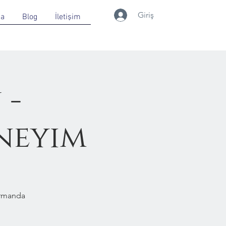
Giriş
da
Blog
İletişim
 -
neyim
Ormanda