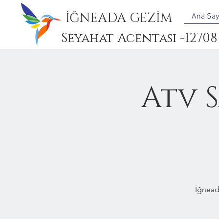
İĞNEADA GEZİM
Ana Say
Seyahat Acentası -12708
Atv 
İğnead