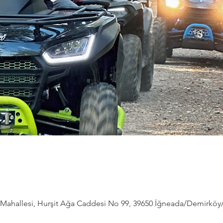
ahallesi, Hurşit Ağa Caddesi No 99, 39650 İğneada/Demirköy/Kı