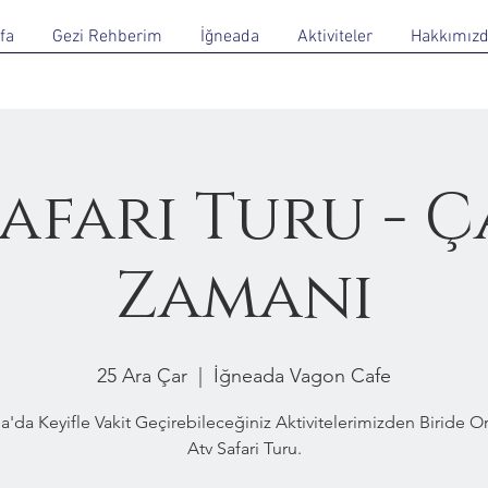
fa
Gezi Rehberim
İğneada
Aktiviteler
Hakkımız
Safari Turu - 
Zamanı
25 Ara Çar
  |  
İğneada Vagon Cafe
a'da Keyifle Vakit Geçirebileceğiniz Aktivitelerimizden Biride 
Atv Safari Turu.