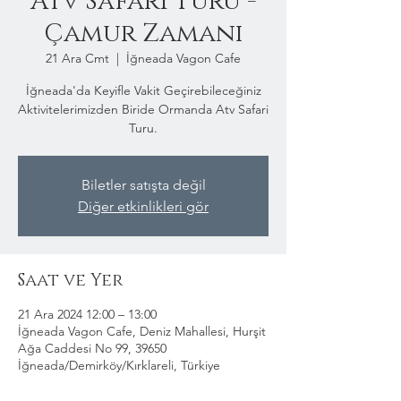
Atv Safari Turu -
Çamur Zamanı
21 Ara Cmt
  |  
İğneada Vagon Cafe
İğneada'da Keyifle Vakit Geçirebileceğiniz
Aktivitelerimizden Biride Ormanda Atv Safari
Turu.
Biletler satışta değil
Diğer etkinlikleri gör
Saat ve Yer
21 Ara 2024 12:00 – 13:00
İğneada Vagon Cafe, Deniz Mahallesi, Hurşit
Ağa Caddesi No 99, 39650
İğneada/Demirköy/Kırklareli, Türkiye