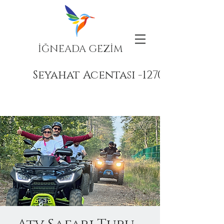
İĞNEADA GEZİM
Seyahat Acentası -12708