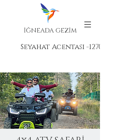
İĞNEADA GEZİM
Seyahat Acentası -12708