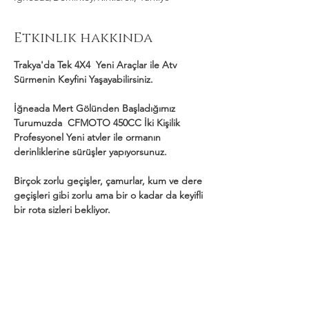
Etkinlik hakkında
Trakya'da Tek 4X4  Yeni Araçlar ile Atv 
Sürmenin Keyfini Yaşayabilirsiniz.
İğneada Mert Gölünden Başladığımız 
Turumuzda  CFMOTO 450CC İki Kişilik 
Profesyonel Yeni atvler ile ormanın 
derinliklerine sürüşler yapıyorsunuz.
Birçok zorlu geçişler, çamurlar, kum ve dere 
geçişleri gibi zorlu ama bir o kadar da keyifli 
bir rota sizleri bekliyor.
Daha Fazla Göster
Bu Etkinliği Paylaş