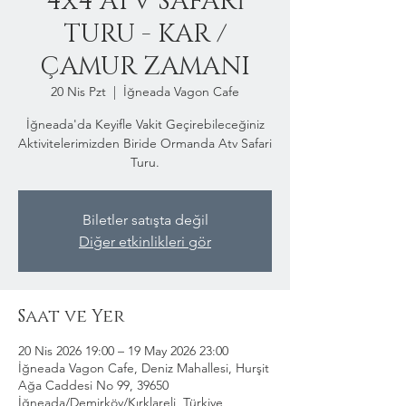
4x4 ATV SAFARİ
TURU - KAR /
ÇAMUR ZAMANI
20 Nis Pzt
  |  
İğneada Vagon Cafe
İğneada'da Keyifle Vakit Geçirebileceğiniz
Aktivitelerimizden Biride Ormanda Atv Safari
Turu.
Biletler satışta değil
Diğer etkinlikleri gör
Saat ve Yer
20 Nis 2026 19:00 – 19 May 2026 23:00
İğneada Vagon Cafe, Deniz Mahallesi, Hurşit
Ağa Caddesi No 99, 39650
İğneada/Demirköy/Kırklareli, Türkiye