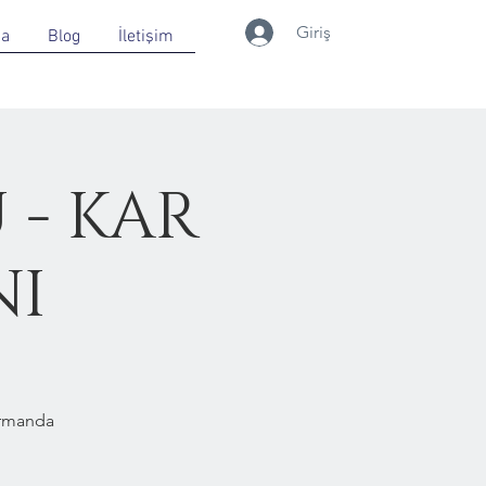
Giriş
da
Blog
İletişim
 - KAR
NI
Ormanda