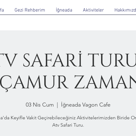
fa
Gezi Rehberim
İğneada
Aktiviteler
Hakkımız
TV SAFARİ TURU
 ÇAMUR ZAMA
03 Nis Cum
  |  
İğneada Vagon Cafe
a'da Keyifle Vakit Geçirebileceğiniz Aktivitelerimizden Biride 
Atv Safari Turu.