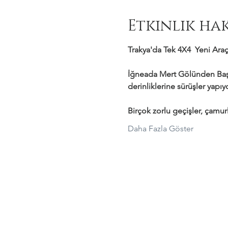
Etkinlik ha
Trakya'da Tek 4X4  Yeni Araçl
İğneada Mert Gölünden Başl
derinliklerine sürüşler yapı
Birçok zorlu geçişler, çamurl
Daha Fazla Göster