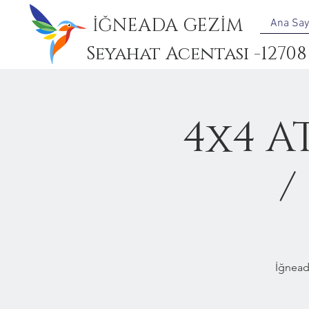
İĞNEADA GEZİM
Ana Say
Seyahat Acentası -12708
4x4 A
/
İğnead