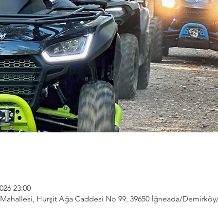
026 23:00
ahallesi, Hurşit Ağa Caddesi No 99, 39650 İğneada/Demirköy/Kı