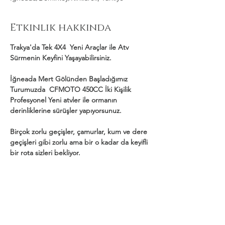
Etkinlik hakkında
Trakya'da Tek 4X4  Yeni Araçlar ile Atv 
Sürmenin Keyfini Yaşayabilirsiniz.
İğneada Mert Gölünden Başladığımız 
Turumuzda  CFMOTO 450CC İki Kişilik 
Profesyonel Yeni atvler ile ormanın 
derinliklerine sürüşler yapıyorsunuz.
Birçok zorlu geçişler, çamurlar, kum ve dere 
geçişleri gibi zorlu ama bir o kadar da keyifli 
bir rota sizleri bekliyor.
Daha Fazla Göster
Bu Etkinliği Paylaş