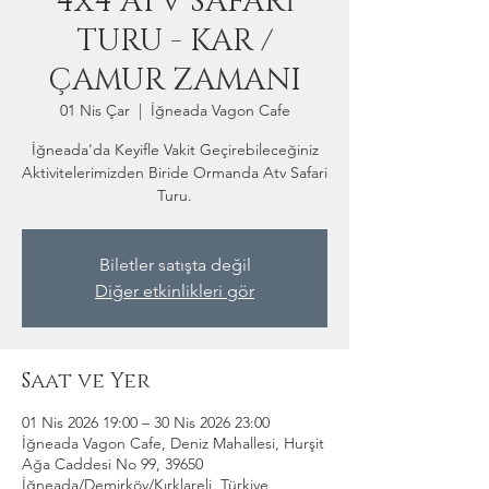
4x4 ATV SAFARİ
TURU - KAR /
ÇAMUR ZAMANI
01 Nis Çar
  |  
İğneada Vagon Cafe
İğneada'da Keyifle Vakit Geçirebileceğiniz
Aktivitelerimizden Biride Ormanda Atv Safari
Turu.
Biletler satışta değil
Diğer etkinlikleri gör
Saat ve Yer
01 Nis 2026 19:00 – 30 Nis 2026 23:00
İğneada Vagon Cafe, Deniz Mahallesi, Hurşit
Ağa Caddesi No 99, 39650
İğneada/Demirköy/Kırklareli, Türkiye