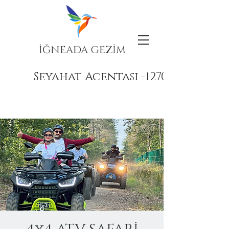
İĞNEADA GEZİM
Seyahat Acentası -12708