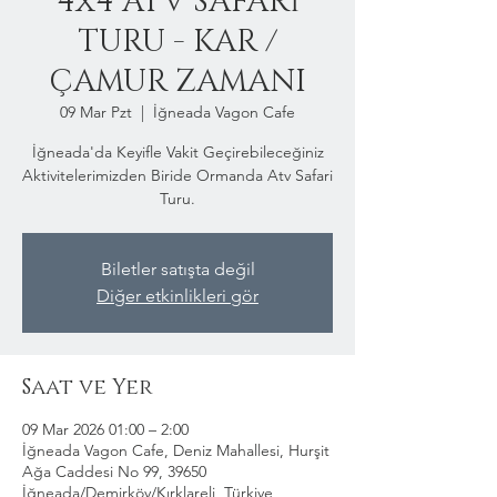
4x4 ATV SAFARİ
TURU - KAR /
ÇAMUR ZAMANI
09 Mar Pzt
  |  
İğneada Vagon Cafe
İğneada'da Keyifle Vakit Geçirebileceğiniz
Aktivitelerimizden Biride Ormanda Atv Safari
Turu.
Biletler satışta değil
Diğer etkinlikleri gör
Saat ve Yer
09 Mar 2026 01:00 – 2:00
İğneada Vagon Cafe, Deniz Mahallesi, Hurşit
Ağa Caddesi No 99, 39650
İğneada/Demirköy/Kırklareli, Türkiye