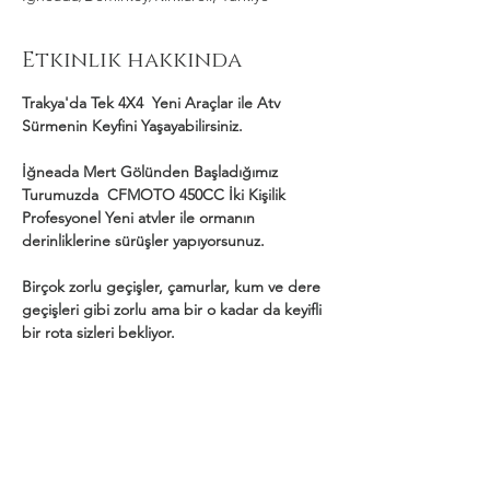
Etkinlik hakkında
Trakya'da Tek 4X4  Yeni Araçlar ile Atv 
Sürmenin Keyfini Yaşayabilirsiniz.
İğneada Mert Gölünden Başladığımız 
Turumuzda  CFMOTO 450CC İki Kişilik 
Profesyonel Yeni atvler ile ormanın 
derinliklerine sürüşler yapıyorsunuz.
Birçok zorlu geçişler, çamurlar, kum ve dere 
geçişleri gibi zorlu ama bir o kadar da keyifli 
bir rota sizleri bekliyor.
Daha Fazla Göster
Bu Etkinliği Paylaş