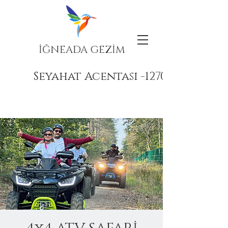
İĞNEADA GEZİM
Seyahat Acentası -12708