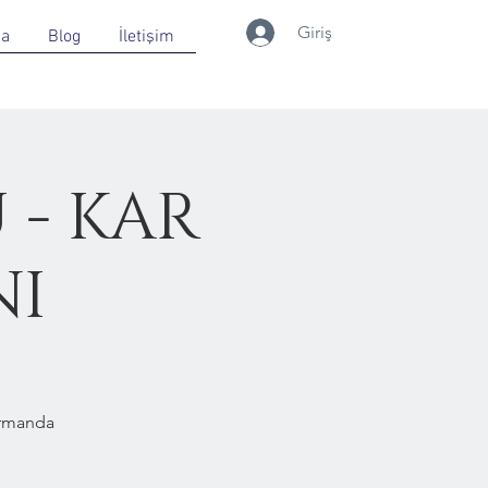
Giriş
da
Blog
İletişim
 - KAR
NI
Ormanda