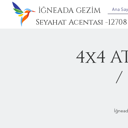
İĞNEADA GEZİM
Ana Say
Seyahat Acentası -12708
4x4 A
/
İğnead