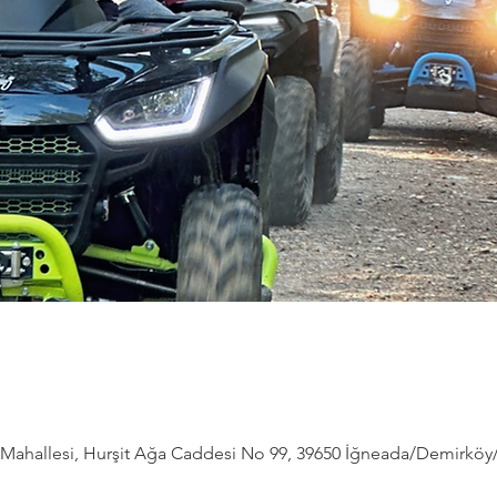
ahallesi, Hurşit Ağa Caddesi No 99, 39650 İğneada/Demirköy/Kı