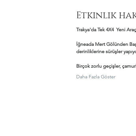
Etkinlik ha
Trakya'da Tek 4X4  Yeni Araçl
İğneada Mert Gölünden Başl
derinliklerine sürüşler yapı
Birçok zorlu geçişler, çamurl
Daha Fazla Göster