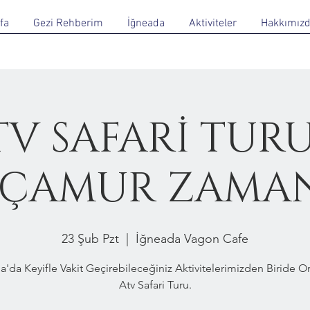
fa
Gezi Rehberim
İğneada
Aktiviteler
Hakkımız
TV SAFARİ TURU
 ÇAMUR ZAMA
23 Şub Pzt
  |  
İğneada Vagon Cafe
a'da Keyifle Vakit Geçirebileceğiniz Aktivitelerimizden Biride 
Atv Safari Turu.