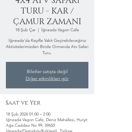
4x4 ATV SAFARİ
TURU - KAR /
ÇAMUR ZAMANI
18 Şub Çar
  |  
İğneada Vagon Cafe
İğneada'da Keyifle Vakit Geçirebileceğiniz
Aktivitelerimizden Biride Ormanda Atv Safari
Turu.
Biletler satışta değil
Diğer etkinlikleri gör
Saat ve Yer
18 Şub 2026 01:00 – 2:00
İğneada Vagon Cafe, Deniz Mahallesi, Hurşit
Ağa Caddesi No 99, 39650
İğneada/Demirköy/Kırklareli, Türkiye