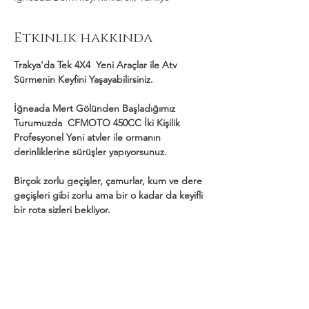
Etkinlik hakkında
Trakya'da Tek 4X4  Yeni Araçlar ile Atv 
Sürmenin Keyfini Yaşayabilirsiniz.
İğneada Mert Gölünden Başladığımız 
Turumuzda  CFMOTO 450CC İki Kişilik 
Profesyonel Yeni atvler ile ormanın 
derinliklerine sürüşler yapıyorsunuz.
Birçok zorlu geçişler, çamurlar, kum ve dere 
geçişleri gibi zorlu ama bir o kadar da keyifli 
bir rota sizleri bekliyor.
Daha Fazla Göster
Bu Etkinliği Paylaş