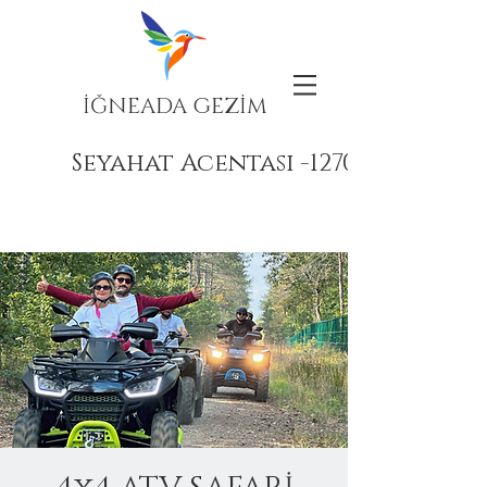
İĞNEADA GEZİM
Seyahat Acentası -12708