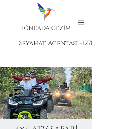
İĞNEADA GEZİM
Seyahat Acentası -12708