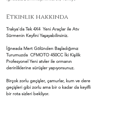
Etkinlik hakkında
Trakya'da Tek 4X4  Yeni Araçlar ile Atv 
Sürmenin Keyfini Yaşayabilirsiniz.
İğneada Mert Gölünden Başladığımız 
Turumuzda  CFMOTO 450CC İki Kişilik 
Profesyonel Yeni atvler ile ormanın 
derinliklerine sürüşler yapıyorsunuz.
Birçok zorlu geçişler, çamurlar, kum ve dere 
geçişleri gibi zorlu ama bir o kadar da keyifli 
bir rota sizleri bekliyor.
Daha Fazla Göster
Bu Etkinliği Paylaş