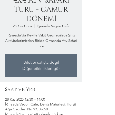
4x4 ATV SAFARİ
TURU - ÇAMUR
DÖNEMİ
28 Kas Cum
  |  
İğneada Vagon Cafe
İğneada'da Keyifle Vakit Geçirebileceğiniz
Aktivitelerimizden Biride Ormanda Atv Safari
Turu.
Biletler satışta değil
Diğer etkinlikleri gör
Saat ve Yer
28 Kas 2025 12:30 – 14:00
İğneada Vagon Cafe, Deniz Mahallesi, Hurşit
Ağa Caddesi No 99, 39650
İğneada/Demirköy/Kırklareli, Türkiye