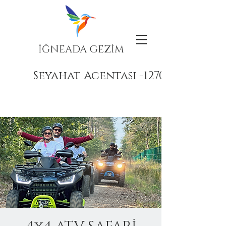
İĞNEADA GEZİM
Seyahat Acentası -12708