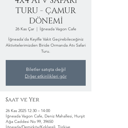
4x4 ATV SAFARİ
TURU - ÇAMUR
DÖNEMİ
26 Kas Çar
  |  
İğneada Vagon Cafe
İğneada'da Keyifle Vakit Geçirebileceğiniz
Aktivitelerimizden Biride Ormanda Atv Safari
Turu.
Biletler satışta değil
Diğer etkinlikleri gör
Saat ve Yer
26 Kas 2025 12:30 – 14:00
İğneada Vagon Cafe, Deniz Mahallesi, Hurşit
Ağa Caddesi No 99, 39650
İğneada/Demirköy/Kırklareli, Türkiye