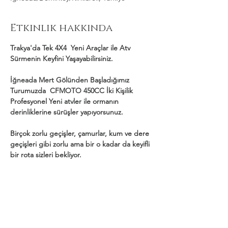
Etkinlik hakkında
Trakya'da Tek 4X4  Yeni Araçlar ile Atv 
Sürmenin Keyfini Yaşayabilirsiniz.
İğneada Mert Gölünden Başladığımız 
Turumuzda  CFMOTO 450CC İki Kişilik 
Profesyonel Yeni atvler ile ormanın 
derinliklerine sürüşler yapıyorsunuz.
Birçok zorlu geçişler, çamurlar, kum ve dere 
geçişleri gibi zorlu ama bir o kadar da keyifli 
bir rota sizleri bekliyor.
Daha Fazla Göster
Bu Etkinliği Paylaş