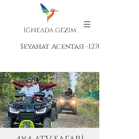
İĞNEADA GEZİM
Seyahat Acentası -12708