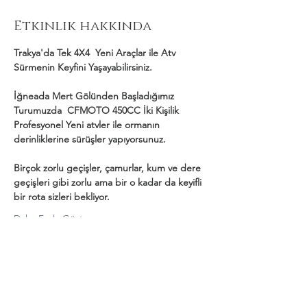
Etkinlik hakkında
Trakya'da Tek 4X4  Yeni Araçlar ile Atv 
Sürmenin Keyfini Yaşayabilirsiniz.
İğneada Mert Gölünden Başladığımız 
Turumuzda  CFMOTO 450CC İki Kişilik 
Profesyonel Yeni atvler ile ormanın 
derinliklerine sürüşler yapıyorsunuz.
Birçok zorlu geçişler, çamurlar, kum ve dere 
geçişleri gibi zorlu ama bir o kadar da keyifli 
bir rota sizleri bekliyor.
Daha Fazla Göster
Bu Etkinliği Paylaş