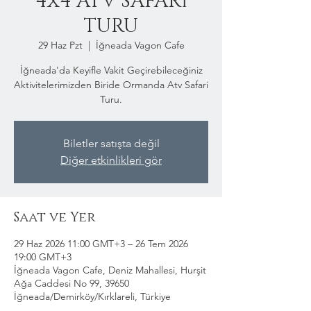
4x4 ATV SAFARİ
TURU
29 Haz Pzt
  |  
İğneada Vagon Cafe
İğneada'da Keyifle Vakit Geçirebileceğiniz
Aktivitelerimizden Biride Ormanda Atv Safari
Turu.
Biletler satışta değil
Diğer etkinlikleri gör
Saat ve Yer
29 Haz 2026 11:00 GMT+3 – 26 Tem 2026
19:00 GMT+3
İğneada Vagon Cafe, Deniz Mahallesi, Hurşit
Ağa Caddesi No 99, 39650
İğneada/Demirköy/Kırklareli, Türkiye