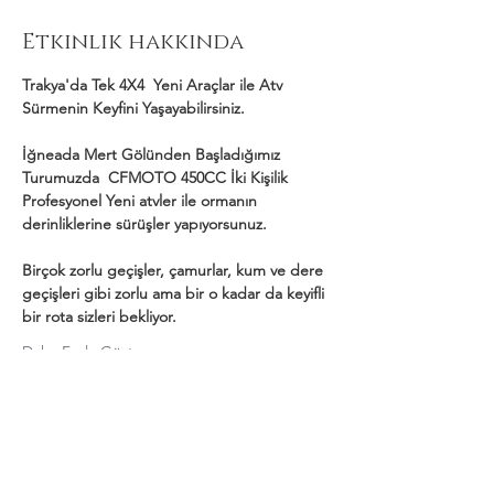
Etkinlik hakkında
Trakya'da Tek 4X4  Yeni Araçlar ile Atv 
Sürmenin Keyfini Yaşayabilirsiniz.
İğneada Mert Gölünden Başladığımız 
Turumuzda  CFMOTO 450CC İki Kişilik 
Profesyonel Yeni atvler ile ormanın 
derinliklerine sürüşler yapıyorsunuz.
Birçok zorlu geçişler, çamurlar, kum ve dere 
geçişleri gibi zorlu ama bir o kadar da keyifli 
bir rota sizleri bekliyor.
Daha Fazla Göster
Bu Etkinliği Paylaş