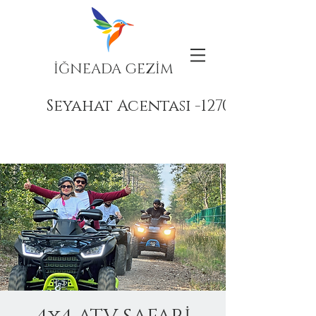
İĞNEADA GEZİM
Seyahat Acentası -12708