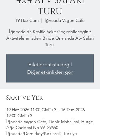
4x4 ATV SAFARİ
TURU
19 Haz Cum
  |  
İğneada Vagon Cafe
İğneada'da Keyifle Vakit Geçirebileceğiniz
Aktivitelerimizden Biride Ormanda Atv Safari
Turu.
Biletler satışta değil
Diğer etkinlikleri gör
Saat ve Yer
19 Haz 2026 11:00 GMT+3 – 16 Tem 2026
19:00 GMT+3
İğneada Vagon Cafe, Deniz Mahallesi, Hurşit
Ağa Caddesi No 99, 39650
İğneada/Demirköy/Kırklareli, Türkiye