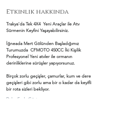
Etkinlik hakkında
Trakya'da Tek 4X4  Yeni Araçlar ile Atv 
Sürmenin Keyfini Yaşayabilirsiniz.
İğneada Mert Gölünden Başladığımız 
Turumuzda  CFMOTO 450CC İki Kişilik 
Profesyonel Yeni atvler ile ormanın 
derinliklerine sürüşler yapıyorsunuz.
Birçok zorlu geçişler, çamurlar, kum ve dere 
geçişleri gibi zorlu ama bir o kadar da keyifli 
bir rota sizleri bekliyor.
Daha Fazla Göster
Bu Etkinliği Paylaş