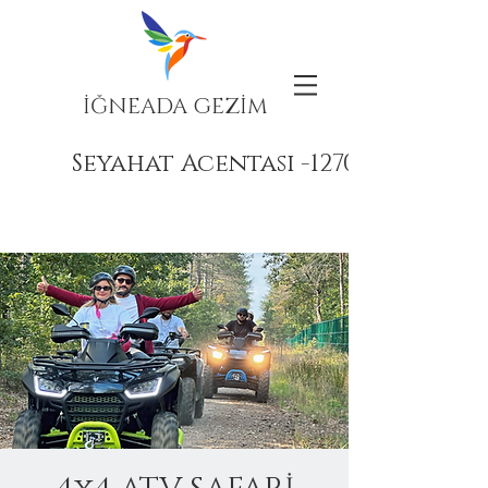
İĞNEADA GEZİM
Seyahat Acentası -12708