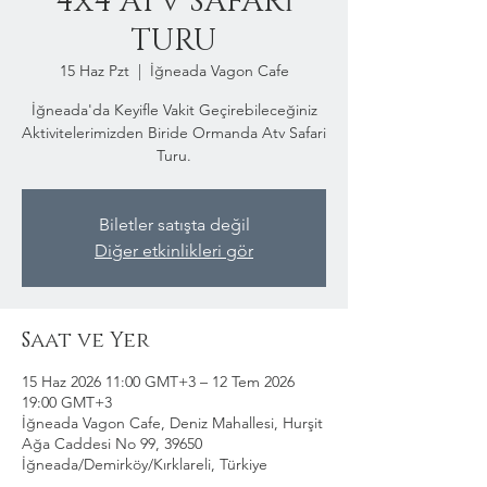
4x4 ATV SAFARİ
TURU
15 Haz Pzt
  |  
İğneada Vagon Cafe
İğneada'da Keyifle Vakit Geçirebileceğiniz
Aktivitelerimizden Biride Ormanda Atv Safari
Turu.
Biletler satışta değil
Diğer etkinlikleri gör
Saat ve Yer
15 Haz 2026 11:00 GMT+3 – 12 Tem 2026
19:00 GMT+3
İğneada Vagon Cafe, Deniz Mahallesi, Hurşit
Ağa Caddesi No 99, 39650
İğneada/Demirköy/Kırklareli, Türkiye