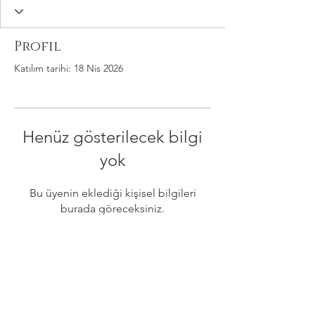
Profil
Katılım tarihi: 18 Nis 2026
Henüz gösterilecek bilgi
yok
Bu üyenin eklediği kişisel bilgileri
burada göreceksiniz.
Gizlilik ve Güvenlik Politikası
Şartlar Kurallar İade ve İptal Koşulları
Mesafeli Satış Sözleşmesi