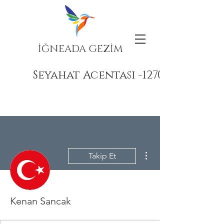
İĞNEADA GEZİM
Seyahat Acentası -12708
Diğer Eylemler
Takip Et
Kenan Sancak