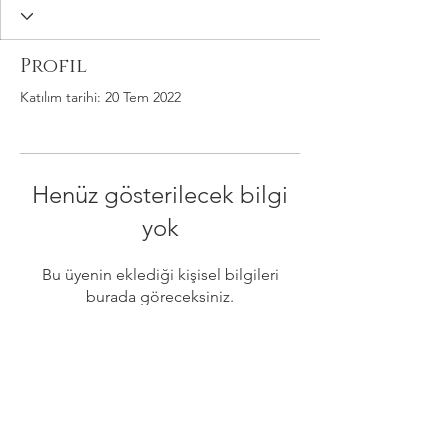
Profil
Katılım tarihi: 20 Tem 2022
Henüz gösterilecek bilgi
yok
Bu üyenin eklediği kişisel bilgileri
burada göreceksiniz.
Gizlilik ve Güvenlik Politikası
Şartlar Kurallar İade ve İptal Koşulları
Mesafeli Satış Sözleşmesi