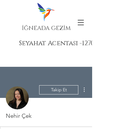
İĞNEADA GEZİM
Seyahat Acentası -12708
Diğer Eylemler
Takip Et
Nehir Çek