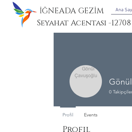
İĞNEADA GEZİM
Ana Say
Seyahat Acentası -12708
Gönül
0
Takipçile
Profil
Events
Profil