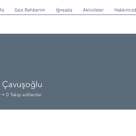
fa
Gezi Rehberim
İğneada
Aktiviteler
Hakkımız
 Çavuşoğlu
r
0
Takip edilenler