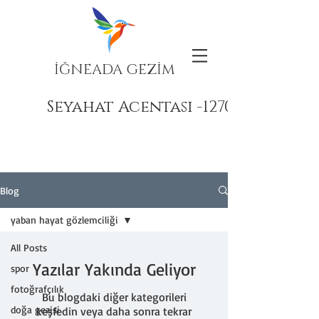
İĞNEADA GEZİM
Seyahat Acentası -12708
Blog
yaban hayat gözlemciliği
All Posts
Yazılar Yakında Geliyor
spor
fotoğrafçılık
Bu blogdaki diğer kategorileri
doğa gezisi
keşfedin veya daha sonra tekrar