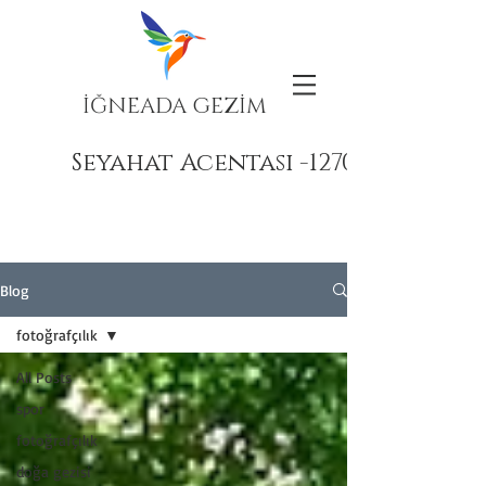
İĞNEADA GEZİM
Seyahat Acentası -12708
Blog
fotoğrafçılık
All Posts
spor
fotoğrafçılık
doğa gezisi