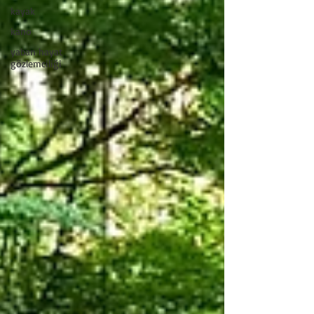
kayak
kano
yaban hayat
gözlemciliği