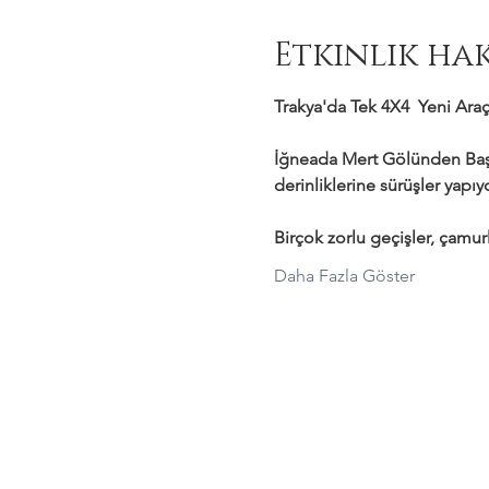
Etkinlik ha
Trakya'da Tek 4X4  Yeni Araçl
İğneada Mert Gölünden Başl
derinliklerine sürüşler yapı
Birçok zorlu geçişler, çamurl
Daha Fazla Göster