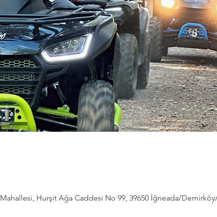
ahallesi, Hurşit Ağa Caddesi No 99, 39650 İğneada/Demirköy/Kı