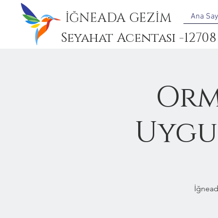
İĞNEADA GEZİM
Ana Say
Seyahat Acentası -12708
Orm
Uygun
İğnead