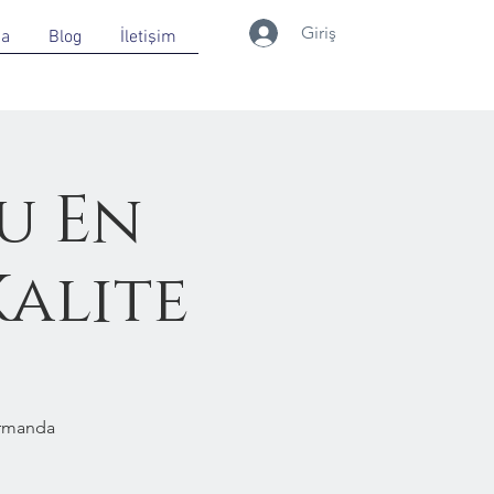
Giriş
da
Blog
İletişim
u En
Kalite
Ormanda