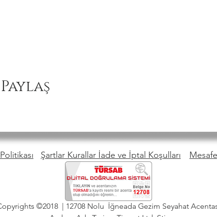
 Paylaş
Politikası
Şartlar Kurallar İade ve İptal Koşulları
Mesafel
Copyrights ©2018 | 12708 Nolu İğneada Gezim Seyahat Acentas