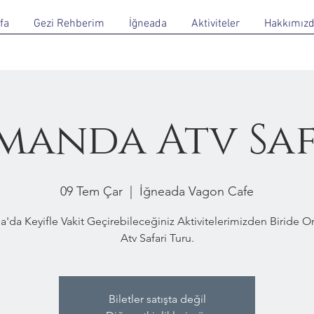
fa
Gezi Rehberim
İğneada
Aktiviteler
Hakkımız
manda Atv Saf
09 Tem Çar
  |  
İğneada Vagon Cafe
a'da Keyifle Vakit Geçirebileceğiniz Aktivitelerimizden Biride 
Atv Safari Turu.
Biletler satışta değil