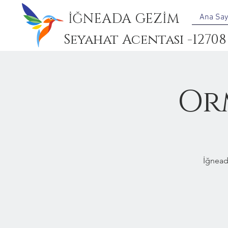
İĞNEADA GEZİM
Ana Say
Seyahat Acentası -12708
Or
İğnead