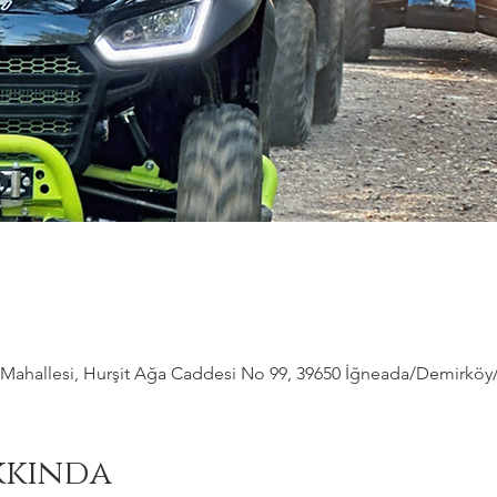
ahallesi, Hurşit Ağa Caddesi No 99, 39650 İğneada/Demirköy/Kı
kkında