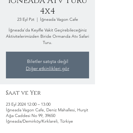
İğneada Atv Turu
4x4
23 Eyl Pzt
  |  
İğneada Vagon Cafe
İğneada'da Keyifle Vakit Geçirebileceğiniz
Aktivitelerimizden Biride Ormanda Atv Safari
Turu.
Biletler satışta değil
Diğer etkinlikleri gör
Saat ve Yer
23 Eyl 2024 12:00 – 13:00
İğneada Vagon Cafe, Deniz Mahallesi, Hurşit
Ağa Caddesi No 99, 39650
İğneada/Demirköy/Kırklareli, Türkiye