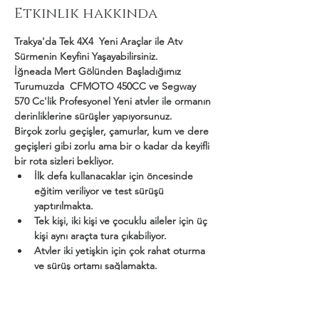
Etkinlik hakkında
Trakya'da Tek 4X4  Yeni Araçlar ile Atv 
Sürmenin Keyfini Yaşayabilirsiniz.
İğneada Mert Gölünden Başladığımız 
Turumuzda  CFMOTO 450CC ve Segway 
570 Cc'lik Profesyonel Yeni atvler ile ormanın 
derinliklerine sürüşler yapıyorsunuz.
Birçok zorlu geçişler, çamurlar, kum ve dere 
geçişleri gibi zorlu ama bir o kadar da keyifli 
bir rota sizleri bekliyor.
İlk defa kullanacaklar için öncesinde 
eğitim veriliyor ve test sürüşü 
yaptırılmakta.
Tek kişi, iki kişi ve çocuklu aileler için üç 
kişi aynı araçta tura çıkabiliyor.
Atvler iki yetişkin için çok rahat oturma 
ve sürüş ortamı sağlamakta.
Daha Fazla Göster