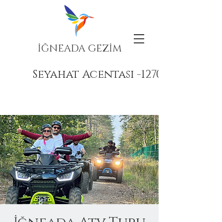
İĞNEADA GEZİM
Seyahat Acentası -12708