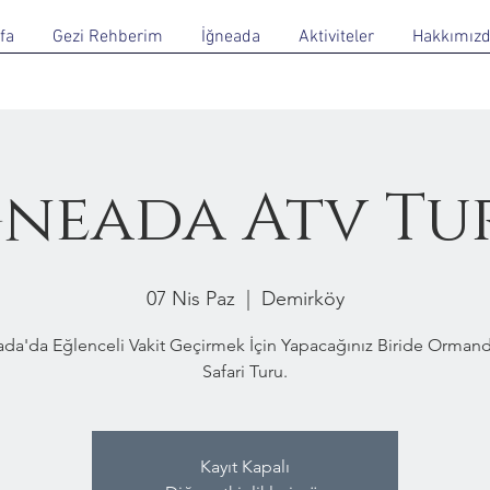
fa
Gezi Rehberim
İğneada
Aktiviteler
Hakkımız
ğneada Atv Tu
07 Nis Paz
  |  
Demirköy
ada'da Eğlenceli Vakit Geçirmek İçin Yapacağınız Biride Ormand
Safari Turu.
Kayıt Kapalı