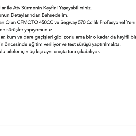
ar ile Atv Sürmenin Keyfini Yaşayabilirsiniz.
urunun Detaylarından Bahsedelim.
dan Olan CFMOTO 450CC ve Segway 570 Cc'lik Profesyonel Yeni a
ine sürüşler yapıyorsunuz.
ar, kum ve dere geçişleri gibi zorlu ama bir o kadar da keyifli bir 
çin öncesinde eğitim veriliyor ve test sürüşü yaptırılmakta.
klu aileler için üç kişi aynı araçta tura çıkabiliyor.