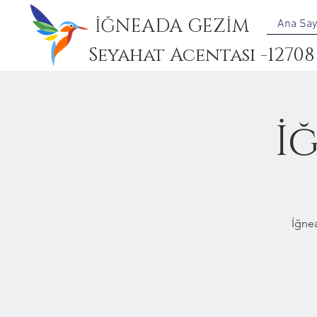
İĞNEADA GEZİM
Ana Say
Seyahat Acentası -12708
İ
İğne