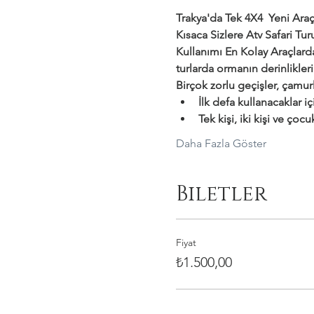
Trakya'da Tek 4X4  Yeni Araçl
Kısaca Sizlere Atv Safari T
Kullanımı En Kolay Araçlar
turlarda ormanın derinlikler
Birçok zorlu geçişler, çamurl
İlk defa kullanacaklar i
Tek kişi, iki kişi ve çocu
Daha Fazla Göster
Biletler
Fiyat
₺1.500,00