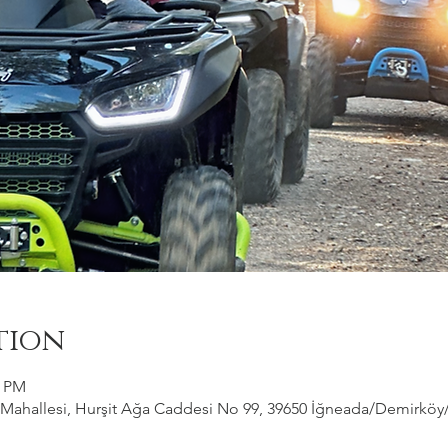
tion
0 PM
ahallesi, Hurşit Ağa Caddesi No 99, 39650 İğneada/Demirköy/Kı