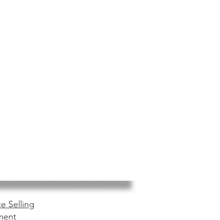
e Selling
ment