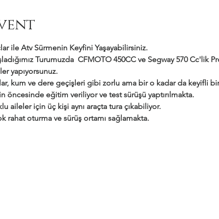
vent
ar ile Atv Sürmenin Keyfini Yaşayabilirsiniz.
adığımız Turumuzda  CFMOTO 450CC ve Segway 570 Cc'lik Profe
ler yapıyorsunuz.
ar, kum ve dere geçişleri gibi zorlu ama bir o kadar da keyifli bir 
çin öncesinde eğitim veriliyor ve test sürüşü yaptırılmakta.
klu aileler için üç kişi aynı araçta tura çıkabiliyor.
 çok rahat oturma ve sürüş ortamı sağlamakta.