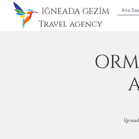
İĞNEADA GEZİM
Ana Say
Travel agency
ORM
A
İğnead