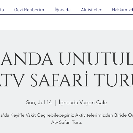
fa
Gezi Rehberim
İğneada
Aktiviteler
Hakkımız
ANDA UNUTU
TV SAFARİ TU
Sun, Jul 14
  |  
İğneada Vagon Cafe
a'da Keyifle Vakit Geçirebileceğiniz Aktivitelerimizden Biride 
Atv Safari Turu.