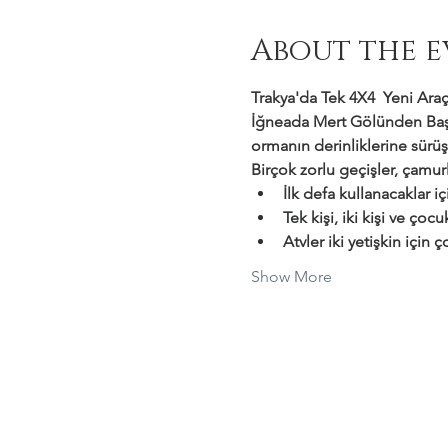
About the e
Trakya'da Tek 4X4  Yeni Araçl
İğneada Mert Gölünden Başl
ormanın derinliklerine sürüş
Birçok zorlu geçişler, çamurl
İlk defa kullanacaklar i
Tek kişi, iki kişi ve çocu
Atvler iki yetişkin için
Show More