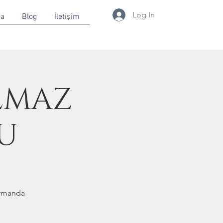
Log In
da
Blog
İletişim
LMAZ
RU
Ormanda