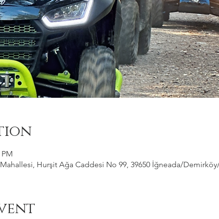
tion
0 PM
ahallesi, Hurşit Ağa Caddesi No 99, 39650 İğneada/Demirköy/Kı
vent