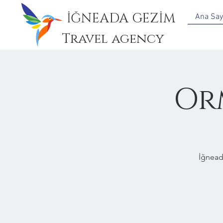
İĞNEADA GEZİM
Ana Say
Travel agency
Or
İğnead