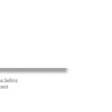
e Selling
ment