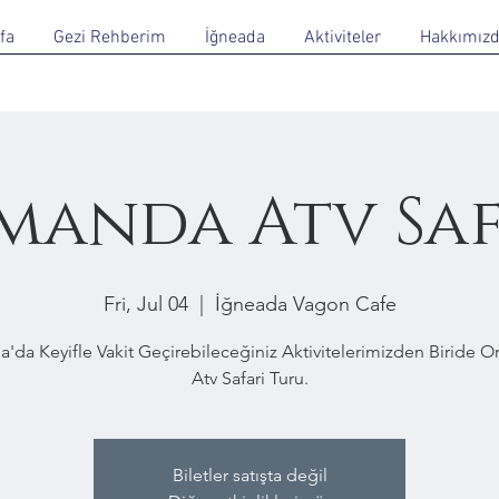
fa
Gezi Rehberim
İğneada
Aktiviteler
Hakkımız
manda Atv Saf
Fri, Jul 04
  |  
İğneada Vagon Cafe
a'da Keyifle Vakit Geçirebileceğiniz Aktivitelerimizden Biride 
Atv Safari Turu.
Biletler satışta değil