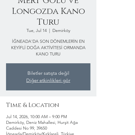
Mert Gölü ve
Longozda Kano
Turu
Tue, Jul 14
  |  
Demirköy
İĞNEADA'DA SON DÖNEMLERİN EN
KEYİFLİ DOĞA AKTİVİTESİ ORMANDA
KANO TURU
Biletler satışta değil
Diğer etkinlikleri gör
Time & Location
Jul 14, 2026, 10:00 AM – 9:00 PM
Demirköy, Deniz Mahallesi, Hurşit Ağa
Caddesi No 99, 39650
İğneada/Demirköy/Kırklareli, Türkiye