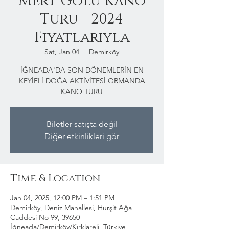
Mert Gölü Kano
Turu - 2024
Fiyatlarıyla
Sat, Jan 04
  |  
Demirköy
İĞNEADA'DA SON DÖNEMLERİN EN
KEYİFLİ DOĞA AKTİVİTESİ ORMANDA
KANO TURU
Biletler satışta değil
Diğer etkinlikleri gör
Time & Location
Jan 04, 2025, 12:00 PM – 1:51 PM
Demirköy, Deniz Mahallesi, Hurşit Ağa
Caddesi No 99, 39650
İğneada/Demirköy/Kırklareli, Türkiye