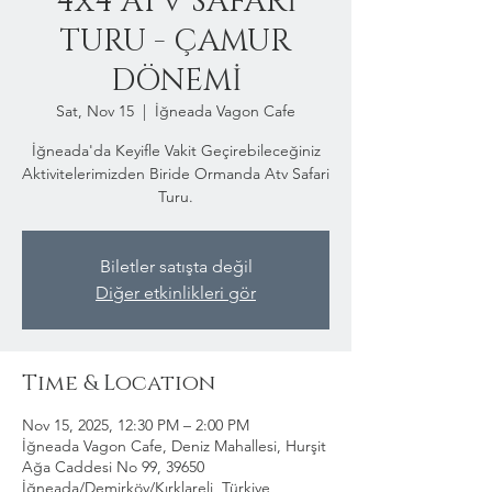
4x4 ATV SAFARİ
TURU - ÇAMUR
DÖNEMİ
Sat, Nov 15
  |  
İğneada Vagon Cafe
İğneada'da Keyifle Vakit Geçirebileceğiniz
Aktivitelerimizden Biride Ormanda Atv Safari
Turu.
Biletler satışta değil
Diğer etkinlikleri gör
Time & Location
Nov 15, 2025, 12:30 PM – 2:00 PM
İğneada Vagon Cafe, Deniz Mahallesi, Hurşit
Ağa Caddesi No 99, 39650
İğneada/Demirköy/Kırklareli, Türkiye